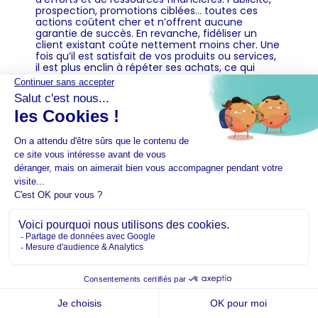
prospection, promotions ciblées… toutes ces
actions coûtent cher et n’offrent aucune
garantie de succès. En revanche, fidéliser un
client existant coûte nettement moins cher. Une
fois qu’il est satisfait de vos produits ou services,
il est plus enclin à répéter ses achats, ce qui
maximise votre retour sur investissement.
Un levier de
recommandation
Les clients fidèles sont vos meilleurs
ambassadeurs. En parlant positivement de votre
marque à leur entourage ou en partageant leurs
expériences sur les réseaux sociaux, ils
contribuent à renforcer votre notoriété et à
attirer de nouveaux clients. Ce bouche-à-oreille,
souvent perçu comme plus authentique et
crédible que la publicité, constitue un puissant
levier d’acquisition client.
Une relation de confiance
durable
Fidéliser ses clients, c’est bâtir une relation de
confiance sur le long terme. Cette relation