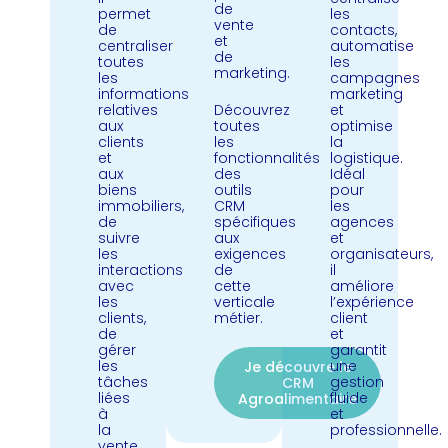
de
permet
les
vente
de
contacts,
et
centraliser
automatise
de
toutes
les
marketing.
les
campagnes
informations
marketing
relatives
Découvrez
et
aux
toutes
optimise
clients
les
la
et
fonctionnalités
logistique.
aux
des
Idéal
biens
outils
pour
immobiliers,
CRM
les
de
spécifiques
agences
suivre
aux
et
les
exigences
organisateurs,
interactions
de
il
avec
cette
améliore
les
verticale
l’expérience
clients,
métier.
client
de
et
gérer
garantit
les
une
Je découvre le
tâches
gestion
CRM
liées
fluide
Agroalimentaire
à
et
la
professionnelle.
vente