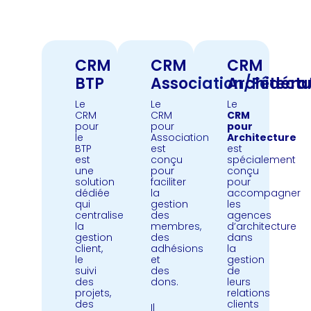
CRM
CRM
CRM
BTP
Association/Fédéra
Architect
Le
Le
Le
CRM
CRM
CRM
pour
pour
pour
le
Association
Architecture
BTP
est
est
est
conçu
spécialement
une
pour
conçu
solution
faciliter
pour
dédiée
la
accompagner
qui
gestion
les
centralise
des
agences
la
membres,
d’architecture
gestion
des
dans
client,
adhésions
la
le
et
gestion
suivi
des
de
des
dons.
leurs
projets,
relations
des
clients
Il