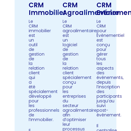
CRM
CRM
CRM
Immobilier
Agroalimentaire
Evénement
Le
Le
Le
CRM
CRM
CRM
immobilier
agroalimentaire
pour
est
est
Événementiel
un
un
est
outil
logiciel
conçu
de
de
pour
gestion
gestion
gérer
de
de
tous
la
la
les
relation
relation
aspects
client
client
des
qui
spécialement
événements,
a
conçu
depuis
été
pour
l’inscription
spécialement
les
des
développé
entreprises
participants
pour
du
jusqu’au
les
secteur
suivi
professionnels
agroalimentaire
post-
de
afin
événement.
l’immobilier.
d’optimiser
leur
Il
processus
Il
centralise