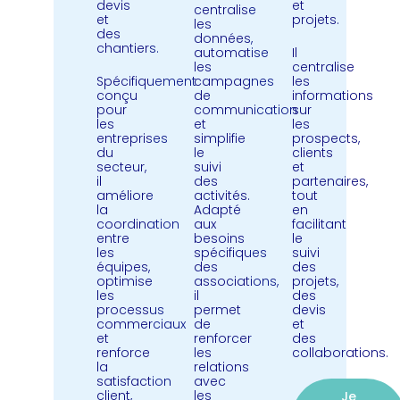
devis
et
centralise
et
projets.
les
des
données,
chantiers.
automatise
Il
les
centralise
Spécifiquement
campagnes
les
conçu
de
informations
pour
communication
sur
les
et
les
entreprises
simplifie
prospects,
du
le
clients
secteur,
suivi
et
il
des
partenaires,
améliore
activités.
tout
la
Adapté
en
coordination
aux
facilitant
entre
besoins
le
les
spécifiques
suivi
équipes,
des
des
optimise
associations,
projets,
les
il
des
processus
permet
devis
commerciaux
de
et
et
renforcer
des
renforce
les
collaborations.
la
relations
satisfaction
avec
client,
les
Je