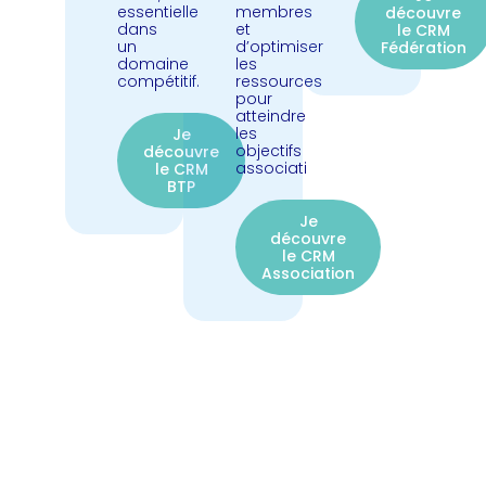
essentielle
membres
découvre
dans
et
le CRM
un
d’optimiser
Fédération
domaine
les
compétitif.
ressources
pour
atteindre
les
Je
objectifs
découvre
associati
le CRM
BTP
Je
découvre
le CRM
Association