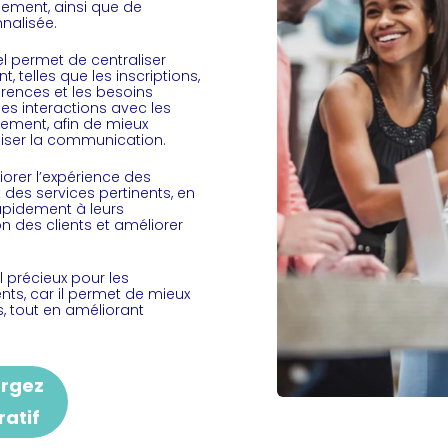
nement, ainsi que de
nalisée.
el permet de centraliser
, telles que les inscriptions,
érences et les besoins
les interactions avec les
nement, afin de mieux
iser la communication.
orer l’expérience des
des services pertinents, en
apidement à leurs
n des clients et améliorer
 précieux pour les
nts, car il permet de mieux
s, tout en améliorant
argez
atif