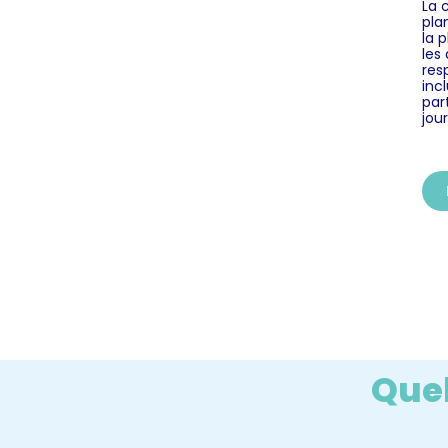
La 
pla
la 
les
res
inc
par
jour
Quel