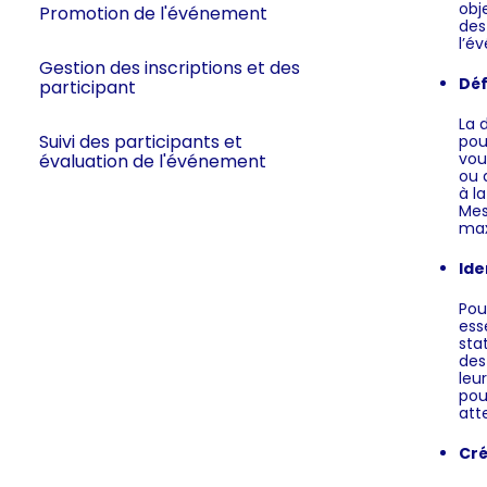
obj
Promotion de l'événement
des
l’é
Gestion des inscriptions et des
Déf
participant
La 
Suivi des participants et
pou
vou
évaluation de l'événement
ou 
à l
Mes
max
Ide
Pou
ess
sta
des
leu
pou
att
Cré