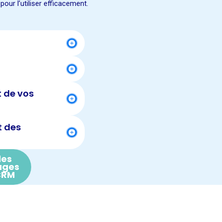
ur l’utiliser efficacement.
 de vos
t des
les
ages
CRM