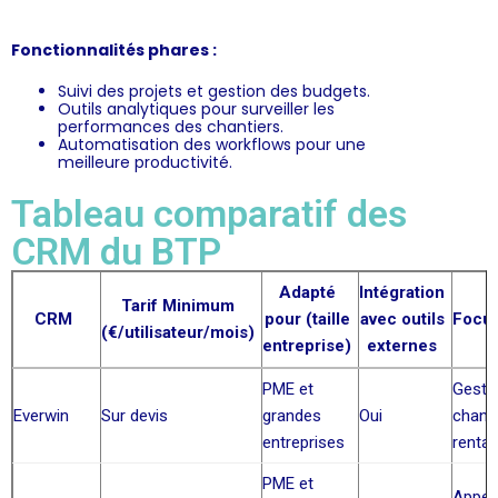
Fonctionnalités phares :
Suivi des projets et gestion des budgets.
Outils analytiques pour surveiller les
performances des chantiers.
Automatisation des workflows pour une
meilleure productivité.
Tableau comparatif des
CRM du BTP
Adapté
Intégration
Tarif Minimum
CRM
pour (taille
avec outils
Focus
(€/utilisateur/mois)
entreprise)
externes
PME et
Gesti
Everwin
Sur devis
grandes
Oui
chanti
entreprises
rentabi
PME et
Appels