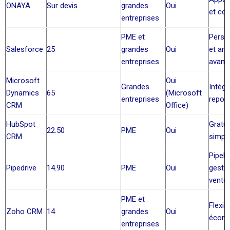
ONAYA
Sur devis
grandes
Oui
et coo
entreprises
PME et
Perso
Salesforce
25
grandes
Oui
et ana
entreprises
avanc
Microsoft
Oui
Grandes
Intégr
Dynamics
65
(Microsoft
entreprises
repor
CRM
Office)
HubSpot
Gratui
22.50
PME
Oui
CRM
simpli
Pipeli
Pipedrive
14.90
PME
Oui
gesti
vente
PME et
Flexibi
Zoho CRM
14
grandes
Oui
écon
entreprises