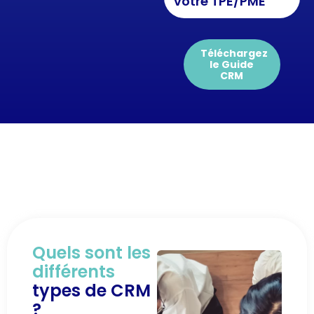
votre TPE/PME
Téléchargez
le Guide
CRM
Quels sont les
différents
types de CRM
?