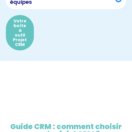
équipes
Votre
boîte
à
outil
Projet
CRM
Guide CRM : comment choisir