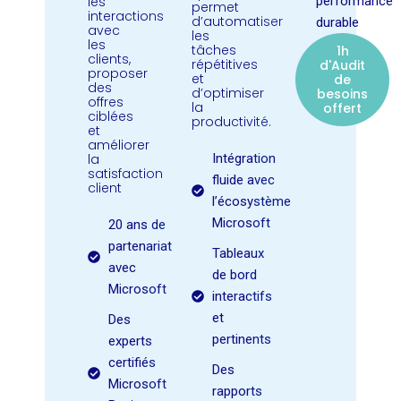
les
performance
permet
interactions
d’automatiser
durable
avec
les
les
tâches
1h
clients,
répétitives
d'Audit
proposer
et
de
des
d’optimiser
besoins
offres
la
offert
ciblées
productivité.
et
améliorer
la
Intégration
satisfaction
fluide avec
client
l’écosystème
Microsoft
20 ans de
partenariat
Tableaux
avec
de bord
Microsoft
interactifs
et
Des
pertinents
experts
certifiés
Des
Microsoft
rapports