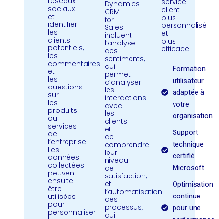
réseaux
service
Dynamics
sociaux
client
CRM
et
plus
for
identifier
personnalisé
Sales
les
et
incluent
clients
plus
l’analyse
potentiels,
efficace.
des
les
sentiments,
commentaires
qui
Formation
et
permet
les
utilisateur
d’analyser
questions
les
adaptée à
sur
interactions
les
votre
avec
produits
les
organisation
ou
clients
services
et
Support
de
de
l’entreprise.
comprendre
technique
Les
leur
certifié
données
niveau
collectées
de
Microsoft
peuvent
satisfaction,
ensuite
et
Optimisation
être
l’automatisation
utilisées
continue
des
pour
processus,
pour une
personnaliser
qui