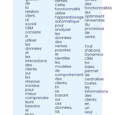
ventes.
de
des
Cette
la
fonctionnalités
fonctionnalité
relation
qui
utilise
client.
optimisent
l’apprentissage
Le
l’ensemble
automatique
social
du
pour
CRM
processus
analyser
consiste
de
les
à
vente.
données
utiliser
des
les
ventes
Tout
données
passées
d’abord,
et
et
Dynamics
les
identifier
CRM
interactions
les
for
des
modèles
Sales
clients
de
permet
sur
comportement
de
les
des
centraliser
réseaux
clients.
toutes
sociaux
En
les
pour
se
informations
mieux
basant
des
comprendre
sur
clients
leurs
ces
en
besoins
données,
un
et
l’IA
seul
leurs