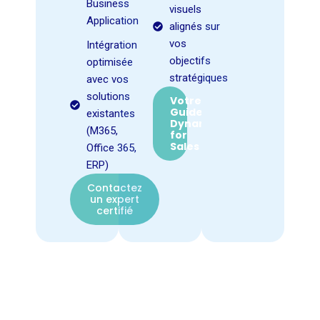
Business
visuels
Application
alignés sur
vos
Intégration
objectifs
optimisée
stratégiques
avec vos
solutions
Votre
Guide
existantes
Dynamics
(M365,
for
Sales
Office 365,
ERP)
Contactez
un expert
certifié