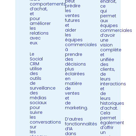
peut
endroit,
comportements
prédire
ce
d’achat,
les
qui
et
ventes
permet
pour
futures
aux
améliorer
et
équipes
les
aider
commerciales
relations
les
d’avoir
avec
équipes
une
eux.
commerciales
vision
à
complète
Le
prendre
et
Social
des
unifiée
CRM
décisions
des
utilise
plus
clients,
des
éclairées
de
outils
en
leurs
de
matière
interactions
surveillance
de
et
des
ventes
de
médias
et
leurs
sociaux
de
historiques
pour
marketing.
d’achat.
suivre
Cela
les
permet
D’autres
conversations
également
fonctionnalités
sur
d’offrir
d’IA
les
un
dans