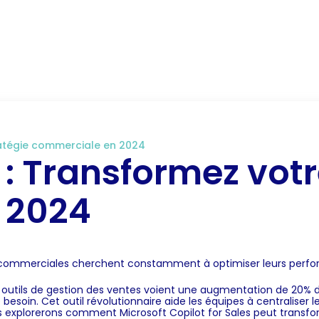
RM
Notre expertise CRM
CRM secteur d’activité
B
tratégie commerciale en 2024
s : Transformez votr
 2024
s commerciales cherchent constamment à optimiser leurs perf
es outils de gestion des ventes voient une augmentation de 20% d
esoin. Cet outil révolutionnaire aide les équipes à centraliser 
ous explorerons comment Microsoft Copilot for Sales peut trans