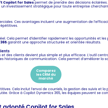
t Copilot for Sales
permet de prendre des décisions éclairées. D
est un investissement stratégique pour toute entreprise cherch
rciales. Ces avantages incluent une augmentation de l’efficaci
épétitives.
l. Cela permet d’identifier rapidement les opportunités et les p
 365
garantit une approche structurée et orientée résultats.
lients
et des clients devient plus simple et plus efficace. L’outil centr
les historiques de communication. Cela permet d’améliorer la satis
Comparez
les CRM du
marché
ves. Cela inclut l’envoi de courriels, la gestion des suivis et l
joutée. Grâce à Copilot Dynamics 365, les équipes peuvent se con
 adopté Copilot for Sales