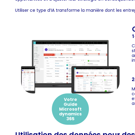
Utiliser ce type d’IA transforme la manière dont les entr
1
C
s
a
i
2
M
c
e
Votre
a
Guide
Microsoft
dynamics
365
Utilisation des données pour des