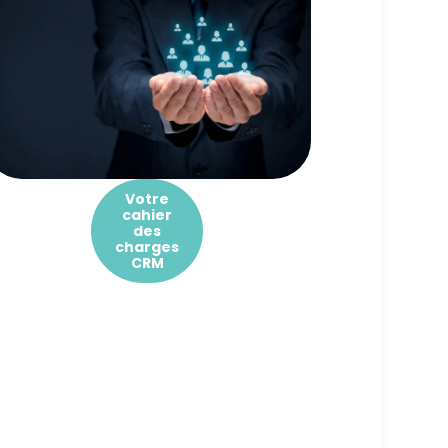
Votre
cahier
des
charges
CRM