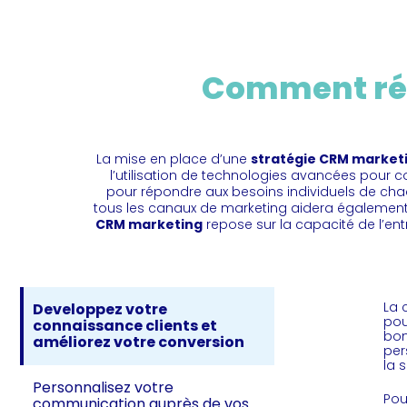
Comment réu
La mise en place d’une
stratégie CRM market
l’utilisation de technologies avancées pour c
pour répondre aux besoins individuels de cha
tous les canaux de marketing aidera également à r
CRM marketing
repose sur la capacité de l’entr
La 
Developpez votre
pou
connaissance clients et
bon
améliorez votre conversion
per
la 
Personnalisez votre
Pou
communication auprès de vos