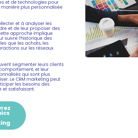
ées et de technologies pour
e manière plus personnalisée
lecter et à analyser les
dre et de leur proposer des
 Cette approche implique
ur suivre l’historique des
lles que les achats, les
eractions sur les réseaux
euvent segmenter leurs clients
 comportement, et leur
nnalisés qui sont plus
éliser. Le CRM marketing peut
ticiper les besoins des
e et satisfaisant.
vrez
ics
5
ting