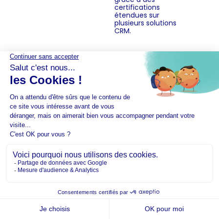
certifications
étendues sur
plusieurs solutions
CRM.
Nos articles
connexes
Passer d’Excel au CRM :
Comment, pourquoi et quels
bénéfices ?
Passer d’Excel au CRM : Comment,
pourquoi et quels bénéfices ? Le
rapport 2024 d’HubSpot sur
l’évolution du CRM révèle...
Lire la suite