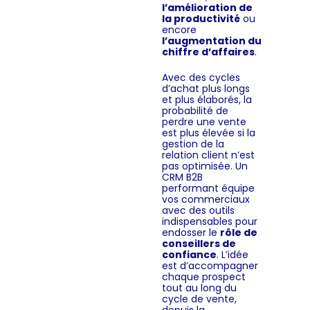
l’amélioration de
la productivité
ou
encore
l’augmentation du
chiffre d’affaires
.
Avec des cycles
d’achat plus longs
et plus élaborés, la
probabilité de
perdre une vente
est plus élevée si la
gestion de la
relation client n’est
pas optimisée. Un
CRM B2B
performant équipe
vos commerciaux
avec des outils
indispensables pour
endosser le
rôle de
conseillers de
confiance
. L’idée
est d’accompagner
chaque prospect
tout au long du
cycle de vente,
depuis la