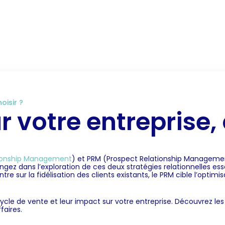
RM
Notre expertise CRM
CRM secteur d’activité
B
oisir ?
votre entreprise, 
ionship Management
) et PRM (Prospect Relationship Management)
ongez dans l’exploration de ces deux stratégies relationnelles e
e sur la fidélisation des clients existants, le PRM cible l’optimis
cycle de vente et leur impact sur votre entreprise. Découvrez le
faires.