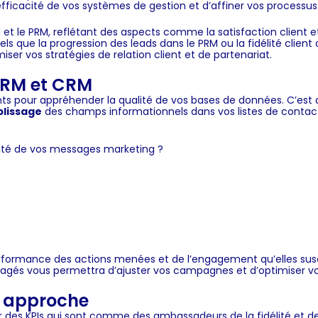
ficacité de vos systèmes de gestion et d’affiner vos processus
RM et le PRM, reflétant des aspects comme la satisfaction client e
ls que la progression des leads dans le PRM ou la fidélité clien
iser vos stratégies de relation client et de partenariat.
 PRM et CRM
ts pour appréhender la qualité de vos bases de données. C’est d
plissage
des champs informationnels dans vos listes de contacts
acité de vos messages marketing ?
ormance des actions menées et de l’engagement qu’elles susci
artagés vous permettra d’ajuster vos campagnes et d’optimiser 
e approche
ur des
KPIs
qui sont comme des ambassadeurs de la fidélité et de 