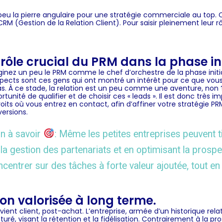
eu la pierre angulaire pour une stratégie commerciale au top. Ce
 CRM
(Gestion de la Relation Client). Pour saisir pleinement leur rô
 rôle crucial du PRM dans la phase in
inez un peu le
PRM
comme le chef d’orchestre de la phase initial
spects
sont ces gens qui ont montré un intérêt pour ce que vous
as. À ce stade, la relation est un peu comme une aventure, no
rtunité de qualifier et de choisir ces « leads ». Il est donc très 
oits où vous entrez en contact, afin d’affiner votre
stratégie
PRM
ersions.
n à savoir
: Même les petites entreprises peuvent t
la gestion des partenariats et en optimisant la prospe
centrer sur des tâches à forte valeur ajoutée, tout en
ion valorisée à long terme.
devient client, post-achat. L’entreprise, armée d’un historique r
ré, visant la rétention et la fidélisation. Contrairement à la pros