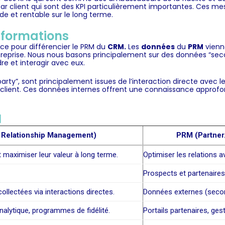
r client qui sont des KPI particulièrement importantes. Ces m
ide et rentable sur le long terme.
nformations
ce pour différencier le PRM du
CRM
.
Les
données
du
PRM
vienne
treprise. Nous nous basons principalement sur des données “
sec
e et interagir avec eux.
arty”, sont principalement issues de l’interaction directe avec le
 client. Ces données internes offrent une connaissance approfond
M
Relationship Management)
PRM (Partner
et maximiser leur valeur à long terme.
Optimiser les relations a
Prospects et partenaires
collectées via interactions directes.
Données externes (second
nalytique, programmes de fidélité.
Portails partenaires, ges