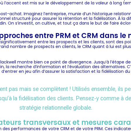
ù l’accent est mis sur le développement de la valeur à long ter
post-achat. Imaginez l’
entreprise
, munie d’un historique relatio
nnel structuré pour assurer la rétention et la
fidélisation
. À la 
in. On s’investit, on cultive, et tout ça dans le but de faire écl
 approches entre PRM et CRM dans le
ignificativement entre les prospects et les clients, sont des po
n grand nombre de
prospects
en clients, le CRM quant à lui est plus
Blackwell
montre bien ce point de divergence. Jusqu’à l’étape de
, la recherche d’information et l’évaluation des alternatives. C’
M
d’entrer en jeu afin d’assurer la satisfaction et la fidélisation d
t pas mais se complètent ! Utilisés ensemble, ils perm
squ’à la fidélisation des clients. Pensez-y comme à de
stratégie relationnelle globale.
cateurs transversaux et mesures cara
on des
performances
de votre CRM et de votre PRM. Ces indica