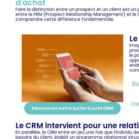
d'achat
Faire la distinction entre un
prospect
et un
client
est un p
entre le
PRM
(Prospect Relationship Management) et
le
comprendre cette différence fondamentale.
Le
Imag
pro
le p
oppo
endr
conv
Bo
con
Découvrez notre boîte à outil CRM
Le CRM intervient pour une relat
En parallèle, le CRM entre en jeu une fois que l’individu 
besoins du client, établit un programme relationnel structu