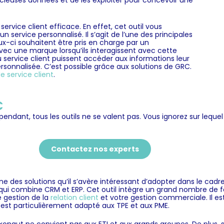
récieuses données et de les exploiter pour concevoir une
ervice client efficace. En effet, cet outil vous
n service personnalisé. Il s’agit de l’une des principales
-ci souhaitent être pris en charge par un
 avec une marque lorsqu’ils interagissent avec cette
u service client puissent accéder aux informations leur
rsonnalisée. C’est possible grâce aux
solutions de GRC
.
de service client
.
C
endant, tous les outils ne se valent pas. Vous ignorez sur leque
Contactez nos experts
ne des solutions qu’il s’avère intéressant d’adopter dans le cadr
 qui combine CRM et ERP. Cet outil intègre un grand nombre de f
e gestion de la
relation client
et votre gestion commerciale. Il est
il est particulièrement adapté aux TPE et aux PME.