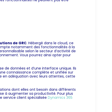
ses fonctionnalités ne peuvent pas être
lutions de GRC
. Hébergé dans le cloud, ce
compte notamment des fonctionnalités à la
ersonnalisable selon le secteur d’activité de
abonnement. Vous pourrez ainsi opter pour
e de données et d’une interface unique. Ils
nt une connaissance complète et unifiée sur
re en adéquation avec leurs attentes, cette
ations dont elles ont besoin dans différents
rise à augmenter sa productivité. Pour plus
de service client spécialisée
Dynamics 365