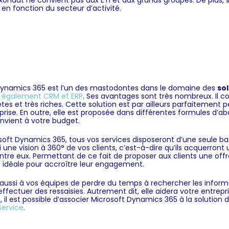
xonaut ne convient pas aux ETI et aux grands groupes. De plus, 
en fonction du secteur d’activité.
Dynamics 365 est l’un des mastodontes dans le domaine des
so
lie également CRM et ERP
. Ses avantages sont très nombreux. Il 
tes et très riches. Cette solution est par ailleurs parfaitement p
prise. En outre, elle est proposée dans différentes formules d’
onvient à votre budget.
oft Dynamics 365, tous vos services disposeront d’une seule bas
i une vision à 360° de vos clients, c’est-à-dire qu’ils acquerro
tre eux. Permettant de ce fait de proposer aux clients une off
t idéale pour accroître leur engagement.
a aussi à vos équipes de perdre du temps à rechercher les inform
 effectuer des ressaisies. Autrement dit, elle aidera votre entrep
é, il est possible d’associer Microsoft Dynamics 365 à la solution 
ervice
.