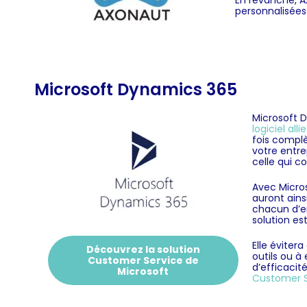
En revanche, A
personnalisées 
Microsoft Dynamics 365
Microsoft 
logiciel al
fois complè
votre entre
celle qui c
Avec Micros
auront ains
chacun d’en
solution es
Elle éviter
Découvrez la solution
outils ou à
Customer Service de
d’efficacit
Microsoft
Customer S