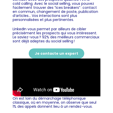
cold calling. Avec le social selling, vous pouvez
facilement trouver des “ices breakers” : contact
en commun, changement de poste, publication
d’articles… Vos interactions sont plus
personnalisées et plus pertinentes.
LinkedIn vous permet par ailleurs de cibler
précisément les prospects qui vous intéressent.
Le saviez-vous ? 92% des meilleurs commerciaux
sont déjà adeptes du social selling !
Je contacte un expert
On est loin du démarchage téléphonique
classique, où en moyenne, on observe que seul
1% des appels donnent lieu à un rendez-vous.