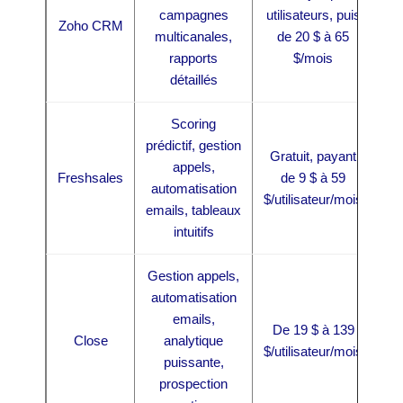
campagnes
utilisateurs, puis
Zoho CRM
multicanales,
de 20 $ à 65
rapports
$/mois
détaillés
Scoring
prédictif, gestion
Gratuit, payant
appels,
Freshsales
de 9 $ à 59
automatisation
$/utilisateur/mois
emails, tableaux
intuitifs
Gestion appels,
automatisation
emails,
De 19 $ à 139
Close
analytique
$/utilisateur/mois
puissante,
prospection