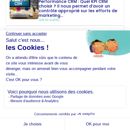
Performance CRM : Quel KPI CRM
choisir ? Il nous permet d’avoir un
contrôle approprié sur les efforts de
marketing...
Lire la suite
Comment construire un
pipeline commercial ?
Comment construire un pipeline
commercial ? Vous fournissant des
informations clés concernant
l’efficacité de votre processus
commercial et vous permettant...
Lire la suite
Quel CRM retail choisir ?
Quel CRM retail choisir ? Les
entreprises dans ce secteur peuvent
tirer pleinement profit des données en
utilisant un CRM...
Lire la suite