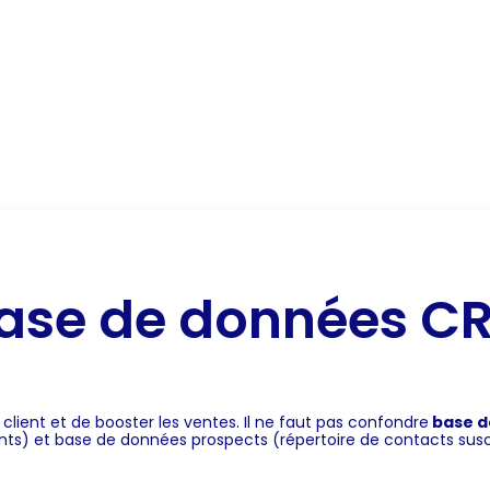
RM
Notre expertise CRM
CRM secteur d’activité
B
base de données C
 client et de booster les ventes. Il ne faut pas confondre
base d
ts) et base de données prospects (répertoire de contacts suscept