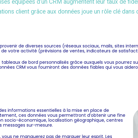
rises équipées d’un CRM augmentent leur taux de fidé
tions client grâce aux données joue un rôle clé dans c
ovenir de diverses sources (réseaux sociaux, mails, sites interne
 de votre activité (prévisions de ventes, indicateurs de satisfacti
ableaux de bord personnalisés grâce auxquels vous pourrez suivr
données CRM vous fourniront des données fiables qui vous aide
s informations essentielles à la mise en place de
ement, ces données vous permettront d’obtenir une fine
ion socio-économique, localisation géographique, centres
 des messages sur-mesure.
, vous ne manquerez pas de marquer leur esprit. Les