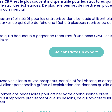
es CRM
est le plus souvent indispensable pour les structures qu
ite le suivi des échéances. De plus, elle permet de mettre en pl
un commercial.
si un réel intérêt pour les entreprises dont les leads utilisent plu
eux-ci, ce qui évite de faire une tâche à plusieurs reprises ou 
ise qui a beaucoup à gagner en recourant à une base CRM : les 
lexes.
Je contacte un expert
 vos clients et vos prospects, car elle offre l’historique com
i client personnalisé grâce à l’exploitation des données qu’elle 
nformations nécessaires pour affiner votre connaissance client. 
ussi répondre précisément à leurs besoins, ce qui favorisera leur 
veau.