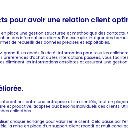
ts pour avoir une relation client opt
ettre en place une gestion structurée et méthodique des contact
tilisation des informations clients. Par exemple, intégrer des form
met de recueillir des données précises et exploitables.
garantit un accès fluide à l’information pour tous les collabora
éférences d’achat ou les interactions passées, vous facilitez le
ées éliminent les informations obsolètes et assurent une gestion
liorée.
es interactions entre une entreprise et sa clientèle, tout en plaç
e et proactive, adaptée aux besoins individuels des clients. U
nées collectées.
aliser chaque échange pour valoriser le client. Cela passe par l’
lèle, la mise en place d’un support client réactif et multicanal 