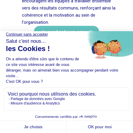
encouragent les équipes à travailler ensemble
vers des résultats communs, renforçant ainsi la
cohérence et la motivation au sein de
l'organisation.
Je contacte un expert
Nos articles
connexes
Quelles étapes pour réaliser
un cahier des charges CRM ?
Quelles étapes pour réaliser un cahier
des charges CRM ? Mettre en place un
CRM performant est un tournant
décisif...
Lire la suite