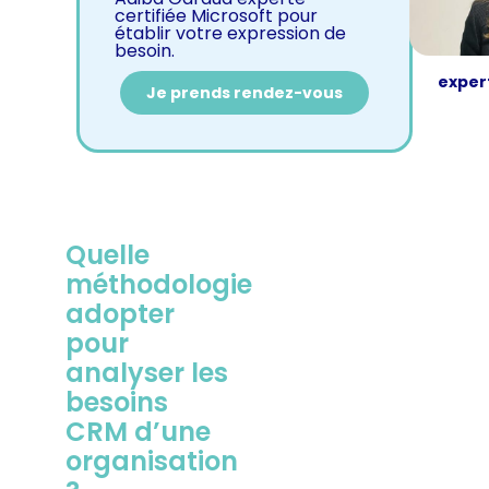
certifiée Microsoft pour
établir votre expression de
besoin.
expert
Je prends rendez-vous
Quelle
méthodologie
adopter
pour
analyser les
besoins
CRM d’une
organisation