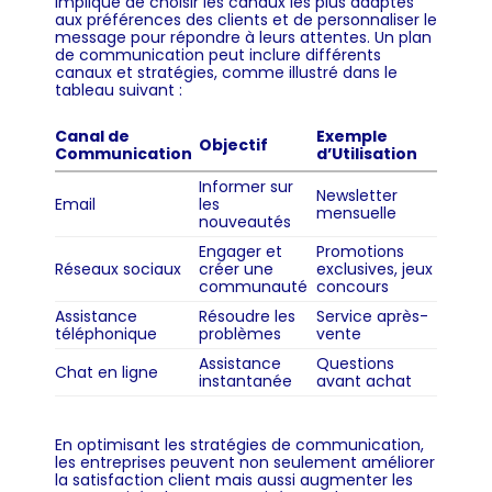
implique de choisir les canaux les plus adaptés
aux préférences des clients et de personnaliser le
message pour répondre à leurs attentes. Un plan
de communication peut inclure différents
canaux et stratégies, comme illustré dans le
tableau suivant :
Canal de
Exemple
Objectif
Communication
d’Utilisation
Informer sur
Newsletter
Email
les
mensuelle
nouveautés
Engager et
Promotions
Réseaux sociaux
créer une
exclusives, jeux
communauté
concours
Assistance
Résoudre les
Service après-
téléphonique
problèmes
vente
Assistance
Questions
Chat en ligne
instantanée
avant achat
En optimisant les stratégies de communication,
les entreprises peuvent non seulement améliorer
la satisfaction client mais aussi augmenter les