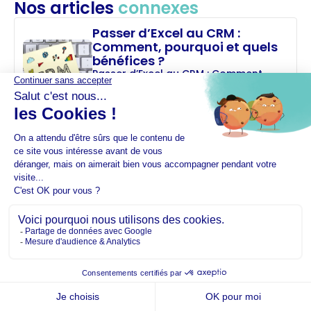
Nos articles
connexes
Passer d’Excel au CRM :
Comment, pourquoi et quels
bénéfices ?
Passer d’Excel au CRM : Comment,
pourquoi et quels bénéfices ? Le
rapport 2024 d’HubSpot sur
l’évolution du CRM révèle...
Lire la suite
Performance CRM : Quel KPI
CRM choisir ?
Performance CRM : Quel KPI CRM
choisir ? Il nous permet d’avoir un
contrôle approprié sur les efforts de
marketing...
Lire la suite
Copilot for Sales : Transformez
votre stratégie commerciale
en 2024
Copilot for Sales : Transformez votre
stratégie commerciale en 2024 Dans
un marché de plus en plus compétitif,