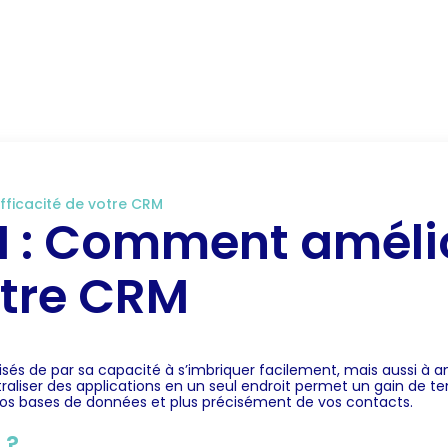
RM
Notre expertise CRM
CRM secteur d’activité
B
fficacité de votre CRM
 : Comment améli
votre CRM
risés de par sa capacité à s’imbriquer facilement, mais aussi à 
traliser des applications en un seul endroit permet un gain de te
 vos bases de données et plus précisément de vos contacts.
 ?