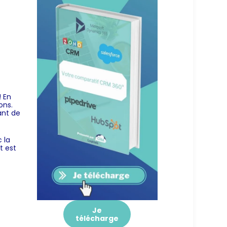
 En
ons.
ant de
 la
t est
Je
télécharge