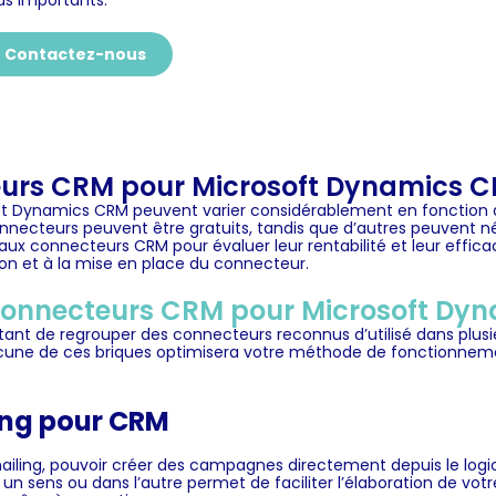
us importants.
Contactez-nous
teurs CRM pour Microsoft Dynamics 
t Dynamics CRM peuvent varier considérablement en fonction des
 connecteurs peuvent être gratuits, tandis que d’autres peuvent
ux connecteurs CRM pour évaluer leur rentabilité et leur effica
on et à la mise en place du connecteur.
s connecteurs CRM pour Microsoft Dy
ttant de regrouper des connecteurs reconnus d’utilisé dans plus
acune de ces briques optimisera votre méthode de fonctionnemen
ling pour CRM
iling, pouvoir créer des campagnes directement depuis le logic
n sens ou dans l’autre permet de faciliter l’élaboration de votr